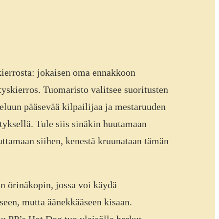
kierrosta: jokaisen oma ennakkoon
ätyskierros. Tuomaristo valitsee suoritusten
teluun pääsevää kilpailijaa ja mestaruuden
tyksellä. Tule siis sinäkin huutamaan
kuttamaan siihen, kenestä kruunataan tämän
 örinäkopin, jossa voi käydä
seen, mutta äänekkääseen kisaan.
 PP’s Hot Dog tuo yleisölle herkut