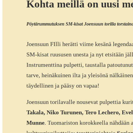
Kohta meillä on uusi me
Pöytärummutuksen SM-kisat Joensuun torilla torstain
Joensuun FIlli herätti viime kesänä legend
SM-kisat ruususen unesta ja nyt etsitään jäl
Instrumenttina pulpetti, taustalla patoutun
tarve, heinäkuinen ilta ja yleisönä nälkäine
täydellinen ja pääsy on vapaa!
Joensuun torilavalle nousevat pulpettia kur
Takala, Niko Turunen, Tero Lechero, Eve
Munne
. Tuomariston korokkeella nähdään a
kulttuurivaikuttajia: teratterinjohtaja
Saria