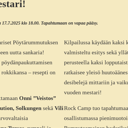
stari!
a 17.7.2025 klo 18.00. Tapahtumaan on vapaa pääsy.
aariset Pöytärummutuksen
Kilpailussa käydään kaksi 
leen uutta sankaria!
valmisteltu esitys sekä yll
ut pöydänpaukuttamisen
perusteella kaksi lopputais
n rokkikansa – resepti on
ratkaisee yleisö huutoäänes
desibelejä mittariin ja vai
vuoden mestari!
ittamaan
Onni ”Veistos”
lution, Solkungen
sekä
Vili
Rock Camp tuo tapahtumaan
rvovaltaisia
osallistumassa pienimuotoi
nne Tursas
, rumpali ja
Rumputeemainen hodarikoju