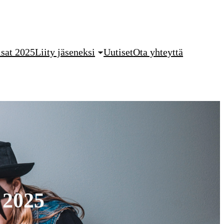
sat 2025
Liity jäseneksi
Uutiset
Ota yhteyttä
 2025