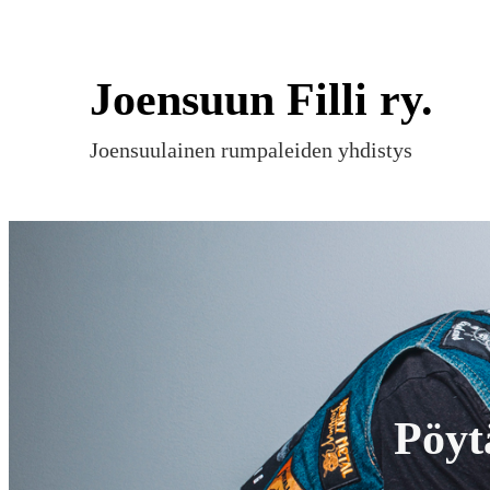
Siirry
sisältöön
Joensuun Filli ry.
Joensuulainen rumpaleiden yhdistys
Pöyt