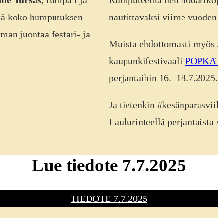
ä koko humputuksen
nautittavaksi viime vuoden
man juontaa festari- ja
Muista ehdottomasti myös J
kaupunkifestivaali
POPKA
perjantaihin 16.–18.7.2025.
Ja tietenkin #kesänparasvi
Laulurinteellä perjantaista
Lue tiedote 7.7.2025
TIEDOTE 7.7.2025