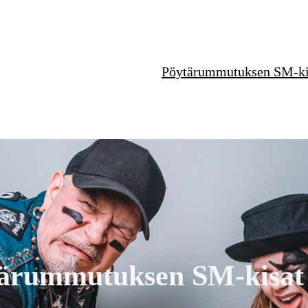
Pöytärummutuksen SM-ki
ärummutuksen SM-kisat