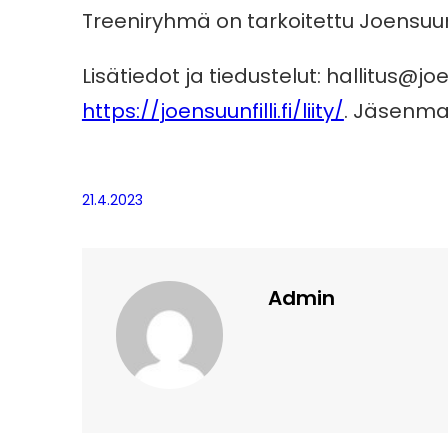
Treeniryhmä on tarkoitettu Joensuun Fi
Lisätiedot ja tiedustelut: hallitus@joen
https://joensuunfilli.fi/liity/
. Jäsenma
21.4.2023
Admin