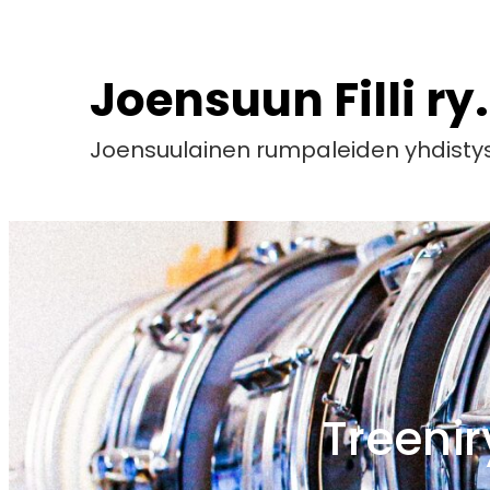
Siirry
sisältöön
Joensuun Filli ry.
Joensuulainen rumpaleiden yhdisty
Treeni