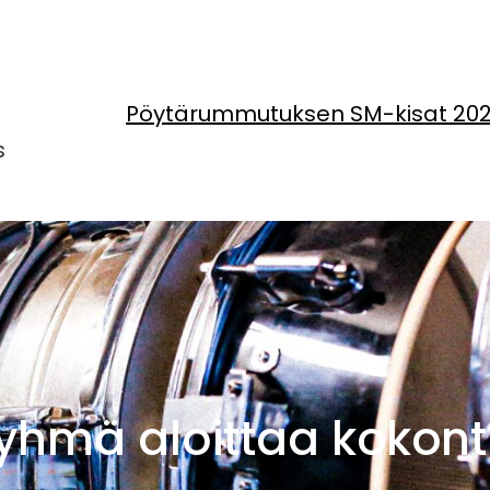
Pöytärummutuksen SM-kisat 20
s
ryhmä aloittaa kokont