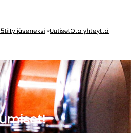
25
Liity jäseneksi
Uutiset
Ota yhteyttä
umiset!