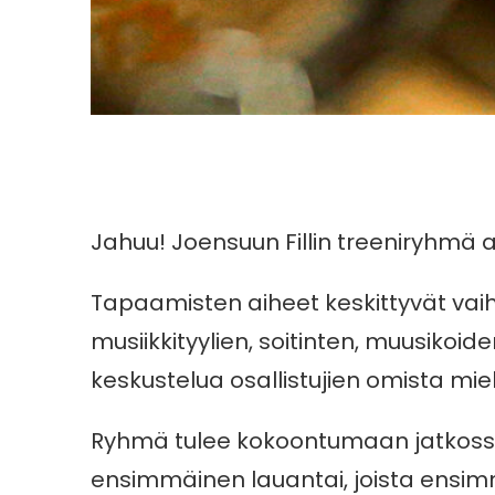
Jahuu! Joensuun Fillin treeniryhmä 
Tapaamisten aiheet keskittyvät vaiht
musiikkityylien, soitinten, muusiko
keskustelua osallistujien omista mi
Ryhmä tulee kokoontumaan jatkossa
ensimmäinen lauantai, joista ensimm