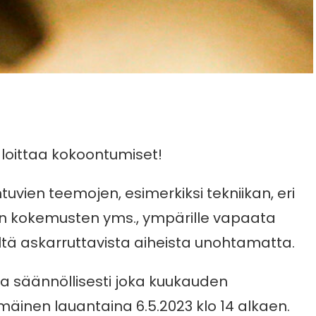
aloittaa kokoontumiset!
uvien teemojen, esimerkiksi tekniikan, eri
iden kokemusten yms., ympärille vapaata
eltä askarruttavista aiheista unohtamatta.
 säännöllisesti joka kuukauden
äinen lauantaina 6.5.2023 klo 14 alkaen.